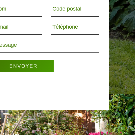
om
Code postal
mail
Téléphone
essage
R 65
PAYSAGISTE 65
ELAGUEUR 65
PO