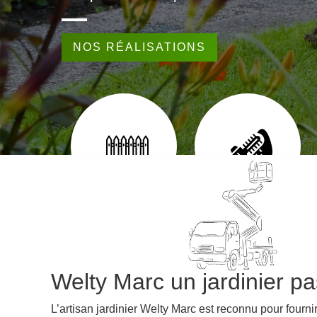
NOS RÉALISATIONS
EUR 65
POSE DE CLÔTURE 65
TAILLE DE HAIE 65
Welty Marc un jardinier pa
L’artisan jardinier Welty Marc est reconnu pour fourni