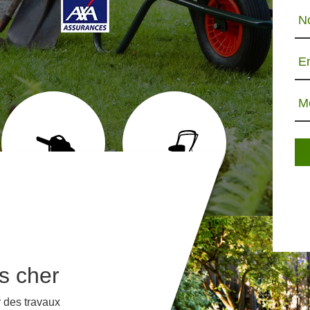
N
E
M
ABATTAGE D'ARBRE 65
TONTE ET RÉFECTION
JARDINIE
DE PELOUSE 65
s cher
r des travaux