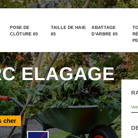
5
POSE DE
TAILLE DE HAIE
ABATTAGE
TO
CLÔTURE 65
65
D'ARBRE 65
RÉ
PE
RC ELAGAGE
R
s cher
D