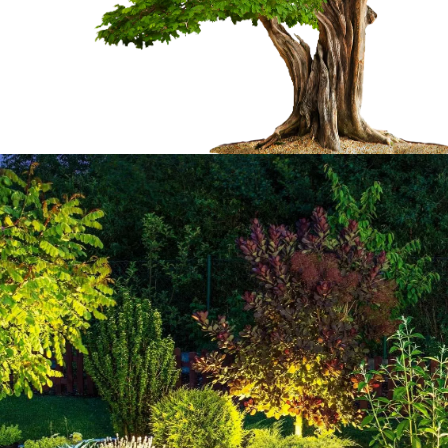
z gratuit
Des travaux répond
besoins avec Welt
e les projets reliés à
Pour entretenir votre jardin dans la vi
 que vous nous envoyer
notre entreprise Welty Marc pourra int
r c’est avec ce
Pour superviser cette intervention, nou
e du budget que vous
nos équipes de jardiniers 65330 très qu
ntervention ; etc. Ce
mettront à votre écoute ; cela pour qu’i
par notre entreprise
vos idées et vos suggestions avec leu
mande, nous l’étudierons
disposons des qualifications et des c
détaillée en moins de 24
entreprise Welty Marc saura répondre à
de jardin à Galez.