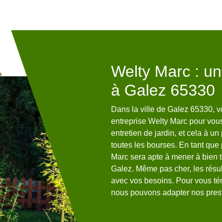
ant à vos
Welty Marc : un
y Marc
à Galez 65330
lle de Galez 65330 ; sachez que,
Dans la ville de Galez 65330, 
ervenir rapidement chez vous.
entreprise Welty Marc pour vous
s mettrons à votre disposition
entretien de jardin, et cela à un
alifiés. Ces derniers se
toutes les bourses. En tant que 
ls puissent adapter vos besoins,
Marc sera apte à mener à bien to
rs idées et plans. Comme nous
Galez. Même pas cher, les résul
ompétences nécessaires, notre
avec vos besoins. Pour vous té
 tous vos besoins en entretien
nous pouvons adapter nos prest