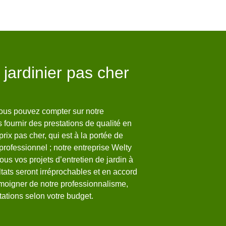
 jardinier pas cher
Welty Marc 
arbres
vous pouvez compter sur notre
Si vous envisagez de fai
 fournir des prestations de qualité en
65330, pensez à faire ap
 prix pas cher, qui est à la portée de
occuper. Dans le but de 
professionnel ; notre entreprise Welty
et aux normes ; notre ent
us vos projets d’entretien de jardin à
professionnels. Grâce à
tats seront irréprochables et en accord
qualifiés ; vos arbres se
moigner de notre professionnalisme,
mettrons vous êtes sûr d
ations selon votre budget.
harmonieux. Ainsi pour e
faire appel à Welty Marc