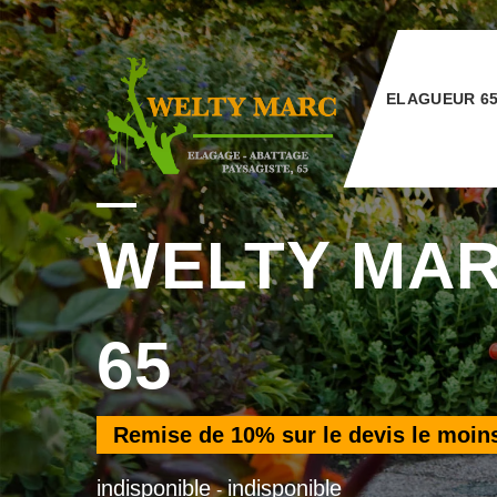
ELAGUEUR 6
WELTY MA
65
Remise de
10%
sur le devis le moin
indisponible
indisponible
-