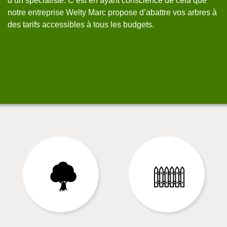
d’un spécialiste. C’est en ayant conscience de cela que
pr
notre entreprise Welty Marc propose d’abattre vos arbres à
me
des tarifs accessibles à tous les budgets.
da
Py
ab