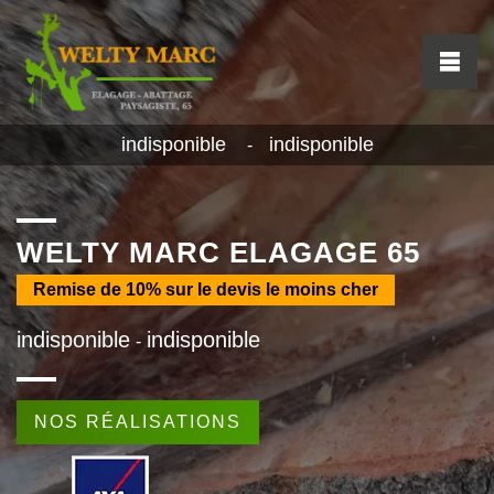
indisponible
indisponible
-
WELTY MARC ELAGAGE 65
Remise de
10%
sur le devis le moins cher
indisponible
indisponible
-
NOS RÉALISATIONS