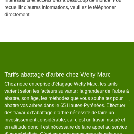
intéressants et accessibles à beaucoup de monde. Pour
recueillir d'autres informations, veuillez le téléphoner
directement.
Tarifs abattage d’arbre chez Welty Marc
D
v
Chez notre entreprise d’élagage Welty Marc, les tarifs
varient selon les facteurs suivants : la grandeur de l’arbre à
No
abattre, son âge, les méthodes que vous souhaitez pour
ja
abattre vos arbres dans le 65 Hautes-Pyrénées. Effectuer
qu
des travaux d’abattage d’arbre nécessite de faire un
à 
investissement considérable, car c’est un travail risqué et
da
en altitude donc il est nécessaire de faire appel au service
de