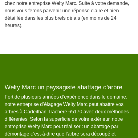
chez notre entreprise Welty Marc. Suite à votre demande,
nous vous ferons parvenir une réponse claire et bien
détaillée dans les plus brefs délais (en moins de 24
heures).
Welty Marc un paysagiste abattage d’arbre
W
p
Fort de plusieurs années d’expérience dans le domaine,
notre entreprise d’élagage Welty Marc peut abattre vos
Sa
s
arbres à Cadeilhan Trachere 65170 avec deux méthodes
d’
différentes. Selon la superficie de votre extérieur, notre
de
r
entreprise Welty Marc peut réaliser : un abattage par
tr
is
démontage c’est-à-dire que l'arbre sera découpé et
n