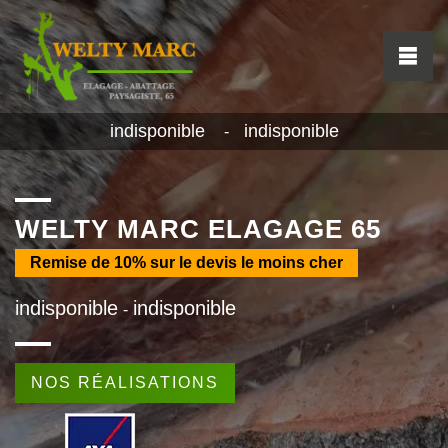
indisponible
indisponible
-
WELTY MARC ELAGAGE 65
Remise de
10%
sur le devis le moins cher
indisponible
indisponible
-
NOS RÉALISATIONS