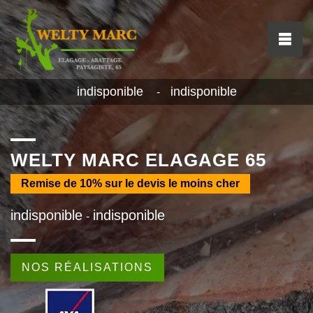
indisponible
indisponible
-
WELTY MARC ELAGAGE 65
Remise de
10%
sur le devis le moins cher
indisponible
indisponible
-
NOS RÉALISATIONS