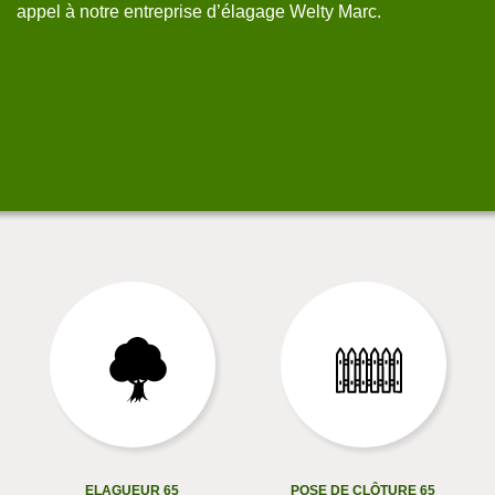
t
appel à notre entreprise d’élagage Welty Marc.
ad
,
à 
ty
ELAGUEUR 65
POSE DE CLÔTURE 65