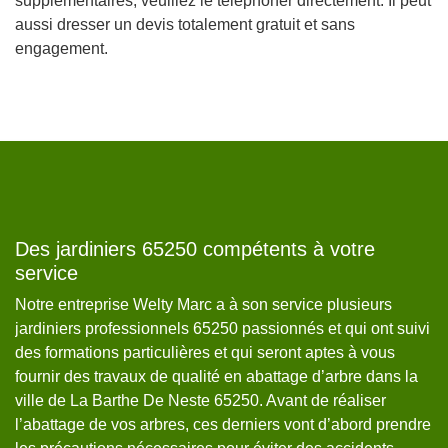
supplémentaires, veuillez le téléphoner directement. Il peut
aussi dresser un devis totalement gratuit et sans
engagement.
us
Des jardiniers 65250 compétents à votre
W
service
B
rs
Notre entreprise Welty Marc a à son service plusieurs
Ab
jardiniers professionnels 65250 passionnés et qui ont suivi
ri
e
des formations particulières et qui seront aptes à vous
de
e
fournir des travaux de qualité en abattage d’arbre dans la
le
ville de La Barthe De Neste 65250. Avant de réaliser
ma
l’abattage de vos arbres, ces derniers vont d’abord prendre
Ba