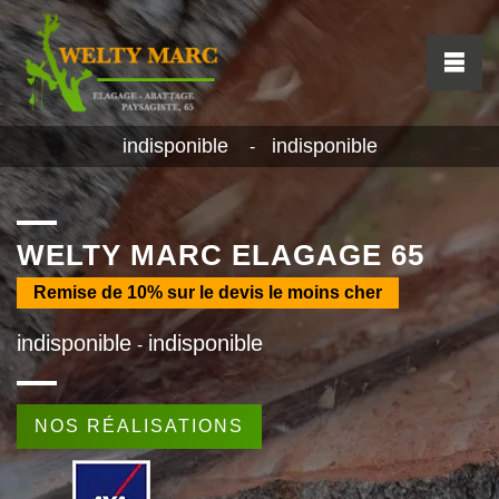
indisponible
indisponible
-
WELTY MARC ELAGAGE 65
Remise de
10%
sur le devis le moins cher
indisponible
indisponible
-
NOS RÉALISATIONS