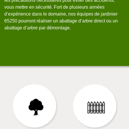
les précautions nécessaires pour éviter des accidents,
vo
un
vous mettre en sécurité. Fort de plusieurs années
no
d’expérience dans le domaine, nos équipes de jardinier
ab
65250 pourront réaliser un abattage d’arbre direct ou un
sa
abattage d’arbre par démontage.