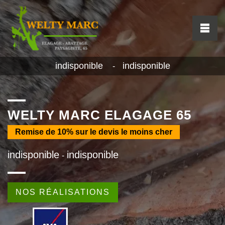
indisponible
indisponible
-
WELTY MARC ELAGAGE 65
Remise de
10%
sur le devis le moins cher
indisponible
indisponible
-
NOS RÉALISATIONS