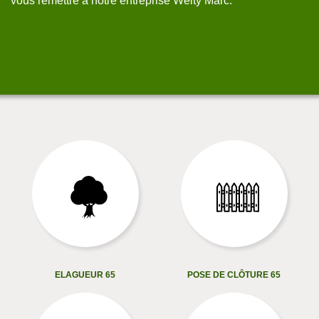
vous remettre à notre entreprise Welty Marc.
ce
dé
ELAGUEUR 65
POSE DE CLÔTURE 65