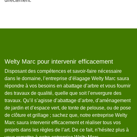
directement.
Welty Marc pour intervenir efficacement
W
Disposant des compétences et savoir-faire nécessaire
We
,
dans le domaine, l’entreprise d’élagage Welty Marc saura
an
st
répondre à vos besoins en abattage d’arbre et vous fournir
pr
des travaux de qualité, quelle que soit l’envergure des
l’
travaux. Qu’il s’agisse d’abattage d’arbre, d’aménagement
vo
de jardin et d’espace vert, de tonte de pelouse, ou de pose
65
e
de clôture et grillage ; sachez que, notre entreprise Welty
no
Marc saura intervenir efficacement et réaliser tous vos
no
projets dans les règles de l’art. De ce fait, n’hésitez plus à
ch