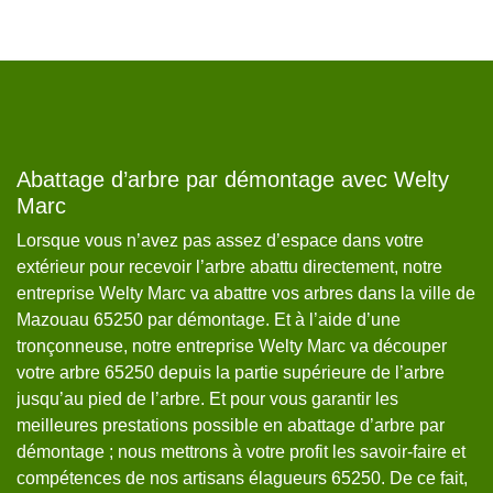
us
Abattage d’arbre par démontage avec Welty
L
Marc
M
rs
Lorsque vous n’avez pas assez d’espace dans votre
Le
extérieur pour recevoir l’arbre abattu directement, notre
qu
e
entreprise Welty Marc va abattre vos arbres dans la ville de
co
Mazouau 65250 par démontage. Et à l’aide d’une
Ai
tronçonneuse, notre entreprise Welty Marc va découper
pr
votre arbre 65250 depuis la partie supérieure de l’arbre
ma
un
jusqu’au pied de l’arbre. Et pour vous garantir les
ab
r
meilleures prestations possible en abattage d’arbre par
re
démontage ; nous mettrons à votre profit les savoir-faire et
di
compétences de nos artisans élagueurs 65250. De ce fait,
en