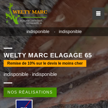
indisponible
indisponible
-
WELTY MARC ELAGAGE 65
Remise de
10%
sur le devis le moins cher
indisponible
indisponible
-
NOS RÉALISATIONS