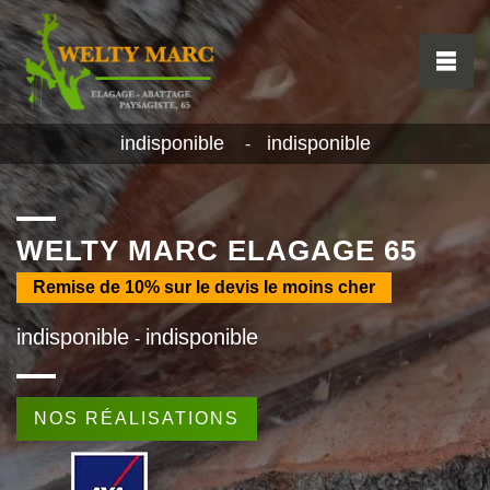
indisponible
indisponible
-
WELTY MARC ELAGAGE 65
Remise de
10%
sur le devis le moins cher
indisponible
indisponible
-
NOS RÉALISATIONS