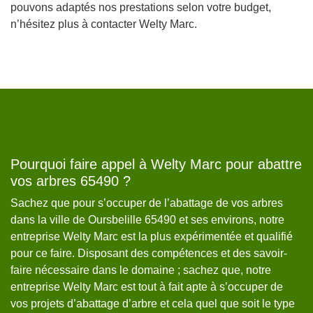
pouvons adaptés nos prestations selon votre budget,
n’hésitez plus à contacter Welty Marc.
a
Pourquoi faire appel à Welty Marc pour abattre
L
vos arbres 65490 ?
d
Sachez que pour s’occuper de l’abattage de vos arbres
Le
dans la ville de Oursbelille 65490 et ses environs, notre
de
i
entreprise Welty Marc est la plus expérimentée et qualifié
su
pour ce faire. Disposant des compétences et des savoir-
il
faire nécessaire dans le domaine ; sachez que, notre
ma
entreprise Welty Marc est tout à fait apte à s’occuper de
We
vos projets d’abattage d’arbre et cela quel que soit le type
Sa