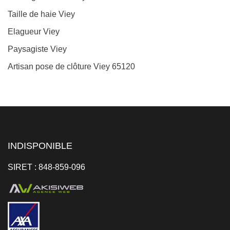
Taille de haie Viey
Elagueur Viey
Paysagiste Viey
Artisan pose de clôture Viey 65120
INDISPONIBLE
SIRET : 848-859-096