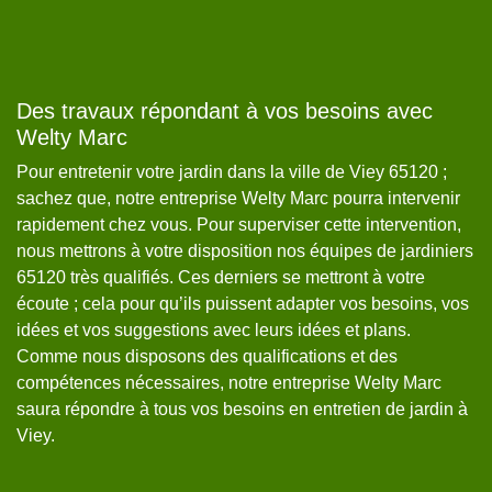
Des travaux répondant à vos besoins avec
W
Welty Marc
6
Pour entretenir votre jardin dans la ville de Viey 65120 ;
Di
s
sachez que, notre entreprise Welty Marc pourra intervenir
no
rapidement chez vous. Pour superviser cette intervention,
co
nous mettrons à votre disposition nos équipes de jardiniers
ré
65120 très qualifiés. Ces derniers se mettront à votre
co
écoute ; cela pour qu’ils puissent adapter vos besoins, vos
vo
idées et vos suggestions avec leurs idées et plans.
qu
Comme nous disposons des qualifications et des
po
us
compétences nécessaires, notre entreprise Welty Marc
Ma
saura répondre à tous vos besoins en entretien de jardin à
de
Viey.
vo