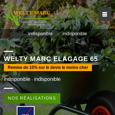
indisponible
indisponible
-
WELTY MARC ELAGAGE 65
Remise de
10%
sur le devis le moins cher
indisponible
indisponible
-
NOS RÉALISATIONS