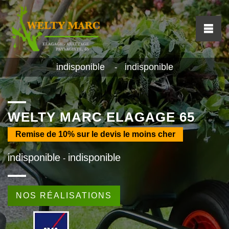
indisponible
indisponible
-
WELTY MARC ELAGAGE 65
Remise de
10%
sur le devis le moins cher
indisponible
indisponible
-
NOS RÉALISATIONS