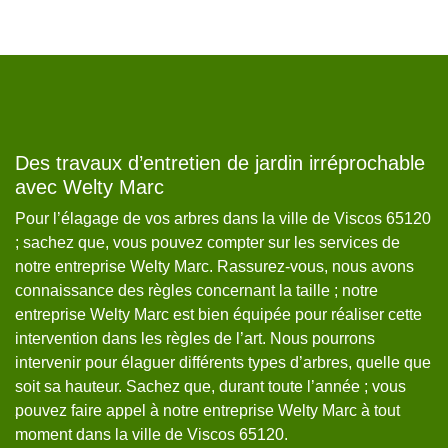
Des travaux d’entretien de jardin irréprochable
L
avec Welty Marc
V
le
Pour l’élagage de vos arbres dans la ville de Viscos 65120
Le
; sachez que, vous pouvez compter sur les services de
cl
notre entreprise Welty Marc. Rassurez-vous, nous avons
de
connaissance des règles concernant la taille ; notre
es
entreprise Welty Marc est bien équipée pour réaliser cette
ma
intervention dans les règles de l’art. Nous pourrons
fa
intervenir pour élaguer différents types d’arbres, quelle que
en
soit sa hauteur. Sachez que, durant toute l’année ; vous
qu
est
pouvez faire appel à notre entreprise Welty Marc à tout
d'
moment dans la ville de Viscos 65120.