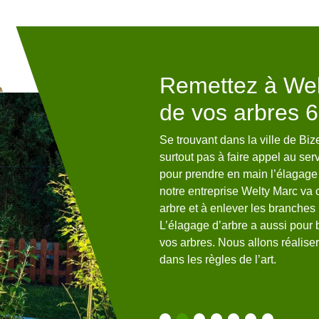
 à Bize 65150
Remettez à Wel
de vos arbres 
treprise Welty Marc pourra vous
, comme : un jardin exotique ; un
Se trouvant dans la ville de Bi
e ; un jardin zen ; un jardin sec
surtout pas à faire appel au ser
e n’est pas tout, nous pourrons
pour prendre en main l’élagage 
3D du style que vous
notre entreprise Welty Marc va 
le pour que vous puissiez avoir
arbre et à enlever les branches
utissement. Bénéficier d’un
L’élagage d’arbre a aussi pour 
vos arbres. Nous allons réalise
dans les règles de l’art.