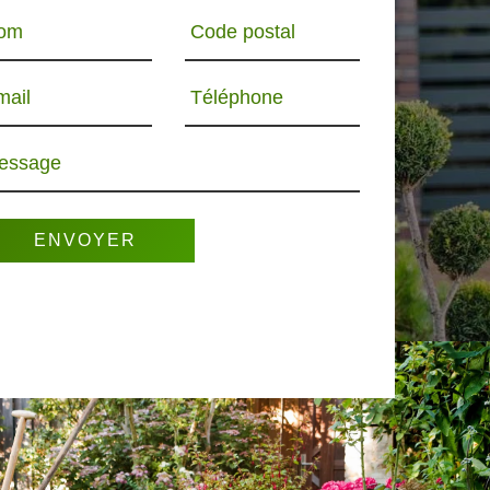
om
Code postal
mail
Téléphone
essage
R 65
PAYSAGISTE 65
ELAGUEUR 65
PO