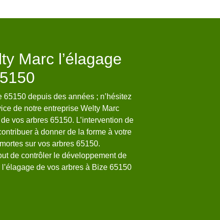
ty Marc l’élagage
Welty Marc 
65150
cher
ze 65150 depuis des années ; n’hésitez
Dans la ville de Bize 65
vice de notre entreprise Welty Marc
pour fournir des travaux d
de vos arbres 65150. L’intervention de
portée de toutes les bo
contribuer à donner de la forme à votre
travaux paysagers nécess
 mortes sur vos arbres 65150.
c’est en sachant cela q
but de contrôler le développement de
pouvons adapter nos pres
r l’élagage de vos arbres à Bize 65150
prévoyez de faire des t
surtout pas à faire appel