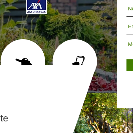
N
E
M
ABATTAGE D'ARBRE 65
TONTE ET RÉFECTION
JARDINIE
DE PELOUSE 65
te