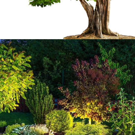
ionnel
Artisan paysagiste
En tant qu’artisan paysagiste, notre en
concevoir un jardin de différents styles
ue, notre entreprise
jardin contemporain ; un jardin classiqu
gencé, agréable à vivre,
ou minéral ; et bien d’autres encore. C
rfaitement esthétique.
également vous concevoir un plan en 
treprise Welty Marc
recherchiez. Ce plan vous sera très uti
oir vous conseiller,
un visuel de votre projet avant son abo
alement vous concevoir un
jardin bien aménager avec Welty Marc.
os besoins. Nous
a spécificité de vos