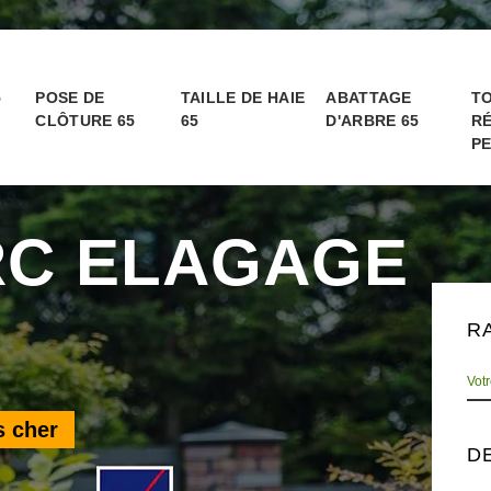
5
POSE DE
TAILLE DE HAIE
ABATTAGE
TO
CLÔTURE 65
65
D'ARBRE 65
RÉ
PE
RC ELAGAGE
R
s cher
D