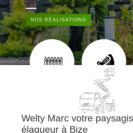
NOS RÉALISATIONS
EUR 65
POSE DE CLÔTURE 65
TAILLE DE HAIE 65
Welty Marc votre paysagis
élagueur à Bize