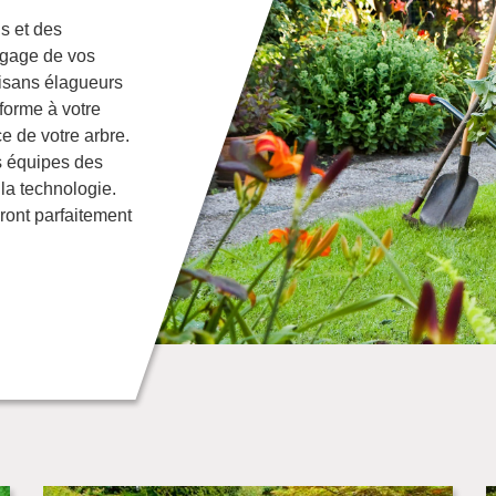
s et des
agage de vos
tisans élagueurs
 forme à votre
e de votre arbre.
os équipes des
 la technologie.
ront parfaitement