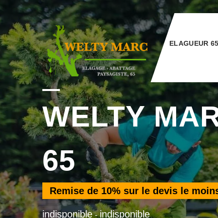
ELAGUEUR 6
WELTY MA
65
Remise de
10%
sur le devis le moin
indisponible
indisponible
-