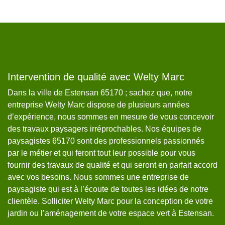
Intervention de qualité avec Welty Marc
W
Dans la ville de Estensan 65170 ; sachez que, notre
Si
entreprise Welty Marc dispose de plusieurs années
Es
d’expérience, nous sommes en mesure de vous concevoir
qu
s.
des travaux paysagers irréprochables. Nos équipes de
E
paysagistes 65170 sont des professionnels passionnés
No
par le métier et qui feront tout leur possible pour vous
et
s
fournir des travaux de qualité et qui seront en parfait accord
al
avec vos besoins. Nous sommes une entreprise de
e
es
paysagiste qui est à l’écoute de toutes les idées de notre
qu
clientèle. Solliciter Welty Marc pour la conception de votre
en
jardin ou l’aménagement de votre espace vert à Estensan.
la