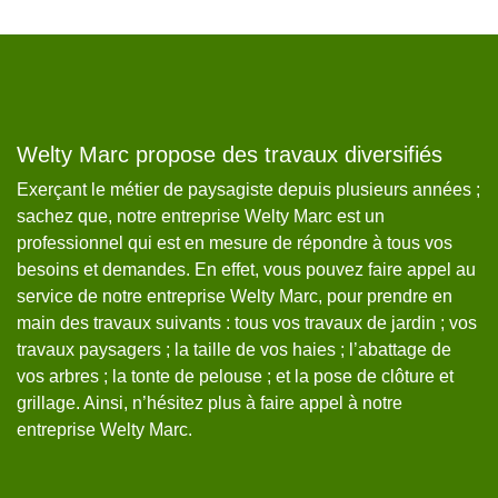
Welty Marc propose des travaux diversifiés
W
6
Exerçant le métier de paysagiste depuis plusieurs années ;
sachez que, notre entreprise Welty Marc est un
Si
professionnel qui est en mesure de répondre à tous vos
d
s,
besoins et demandes. En effet, vous pouvez faire appel au
pa
service de notre entreprise Welty Marc, pour prendre en
di
.
main des travaux suivants : tous vos travaux de jardin ; vos
Ma
travaux paysagers ; la taille de vos haies ; l’abattage de
no
vos arbres ; la tonte de pelouse ; et la pose de clôture et
be
grillage. Ainsi, n’hésitez plus à faire appel à notre
de
entreprise Welty Marc.
pr
so