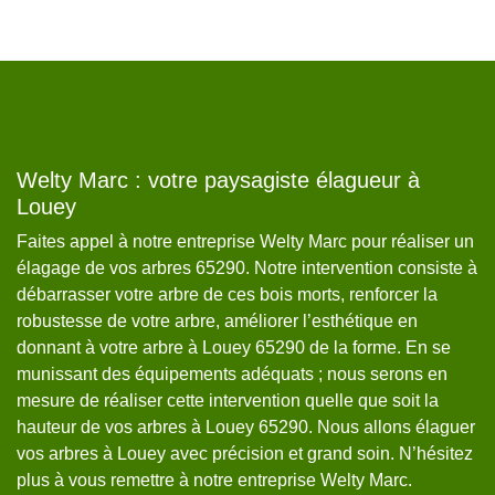
Welty Marc : votre paysagiste élagueur à
W
ey
Louey
Da
Faites appel à notre entreprise Welty Marc pour réaliser un
es
élagage de vos arbres 65290. Notre intervention consiste à
ta
débarrasser votre arbre de ces bois morts, renforcer la
av
s
robustesse de votre arbre, améliorer l’esthétique en
né
donnant à votre arbre à Louey 65290 de la forme. En se
sa
munissant des équipements adéquats ; nous serons en
po
mesure de réaliser cette intervention quelle que soit la
si
ser
hauteur de vos arbres à Louey 65290. Nous allons élaguer
65
vos arbres à Louey avec précision et grand soin. N’hésitez
en
plus à vous remettre à notre entreprise Welty Marc.