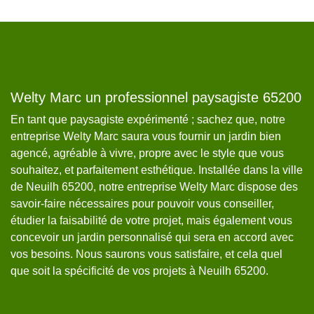
Welty Marc un professionnel paysagiste 65200
W
En tant que paysagiste expérimenté ; sachez que, notre
Da
z
entreprise Welty Marc saura vous fournir un jardin bien
es
es
agencé, agréable à vivre, propre avec le style que vous
ta
souhaitez, et parfaitement esthétique. Installée dans la ville
av
de Neuilh 65200, notre entreprise Welty Marc dispose des
né
savoir-faire nécessaires pour pouvoir vous conseiller,
sa
étudier la faisabilité de votre projet, mais également vous
po
concevoir un jardin personnalisé qui sera en accord avec
si
00
vos besoins. Nous saurons vous satisfaire, et cela quel
65
que soit la spécificité de vos projets à Neuilh 65200.
en
.