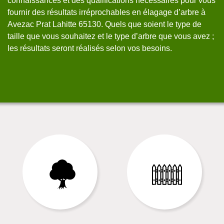
connaissances et des qualifications nécessaires pour vous
po
fournir des résultats irréprochables en élagage d’arbre à
be
Avezac Prat Lahitte 65130. Quels que soient le type de
pr
taille que vous souhaitez et le type d’arbre que vous avez ;
be
.
les résultats seront réalisés selon vos besoins.
gr