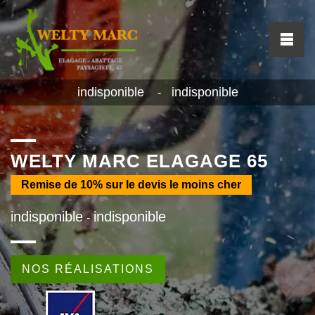
indisponible
indisponible
-
WELTY MARC ELAGAGE 65
Remise de
10%
sur le devis le moins cher
indisponible
indisponible
-
NOS RÉALISATIONS