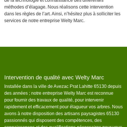
de la technologie et connaissance des différentes
méthodes d’élagage. Nous réalisons cette intervention
dans les règles de l’art. Ainsi, n’hésitez plus à solliciter les
services de notre entreprise Welty Marc.
Intervention de qualité avec Welty Marc
L
v
Installée dans la ville de Avezac Prat Lahitte 65130 depuis
des années ; notre entreprise Welty Marc est reconnue
Le
e
pour fournir des travaux de qualité, pour intervenir
ce
ec
rapidement et efficacement pour élagueur vos arbres. Nous
fa
avons à notre disposition des artisans paysagistes 65130
so
t
passionnés qui disposent des compétences, des
co