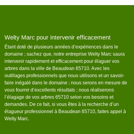
a
Welty Marc pour intervenir efficacement
P
M
Étant doté de plusieurs années d’expériences dans le
domaine ; sachez que, notre entreprise Welty Marc saura
L’
intervenir rapidement et efficacement pour élaguer vos
ef
i
arbres dans la ville de Beaudean 65710. Avec les
pa
outillages professionnels que nous utilisons et un savoir-
sa
faire inégalé dans le domaine ; nous serons en mesure de
We
vous fournir d’excellents résultats ; nous réaliserons
d’
l’élagage de vos arbres 65710 selon vos besoins et
de
demandes. De ce fait, si vous êtes à la recherche d’un
te
élagueur professionnel à Beaudean 65710, faites appel à
d’
Welty Marc.
rè
de