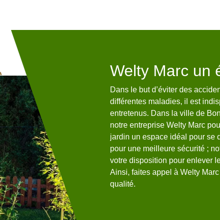
essaire
Welty Marc un é
es ?
Dans le but d’éviter des acciden
différentes maladies, il est ind
ette intervention a pour but de la
entretenus. Dans la ville de Bo
aider votre arbre à être plus
notre entreprise Welty Marc pou
s mortes. Ce n’est pas tout,
jardin un espace idéal pour se 
cter et à prévenir d’éventuelles
pour une meilleure sécurité ; n
s la ville de Bonrepos 65330 ;
votre disposition pour enlever l
otre entreprise Welty Marc
Ainsi, faites appel à Welty Marc
res. Disposant de plusieurs
qualité.
s saurons tailler vos arbres