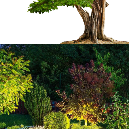
er vos
Pourquoi il est néc
d’élaguer vos arbr
 Bonrepos 65330, vous
Il est important d’élaguer vos arbres ; c
rc. Nous disposons des
forme et de l’esthétique à ce dernier, d’
 à vos arbres ; en tant
robuste en se débarrassant des branche
tion de la forme de
l’élagage d’arbre consiste aussi à déte
fait, si vous souhaitez
maladies sur votre arbre. Installée dan
donner un meilleur
sachez que, vous pouvez compter sur n
ce et le développement
pour s’occuper de l’élagage de vos arb
; faites confiance à
années d’expérience à notre actif ; nou
65330 avec précision.