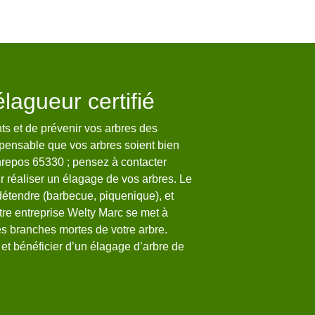
lagueur certifié
Welty Marc 
l’écoute
ts et de prévenir vos arbres des
ispensable que vos arbres soient bien
Afin de mieux répondre 
nrepos 65330 ; pensez à contacter
écoute. Nous savons que
r réaliser un élagage de vos arbres. Le
entreprise spécialisée 
détendre (barbecue, piquenique), et
de vos arbres à Bonrepo
otre entreprise Welty Marc se met à
projets d’élagage soient 
es branches mortes de votre arbre.
qualité de nos services,
 et bénéficier d’un élagage d’arbre de
de vous fournir un suivi
que nous utilisons, nous