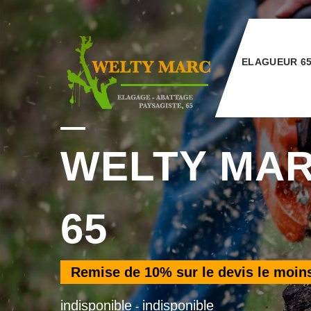
ELAGUEUR 6
WELTY MA
65
Remise de
10%
sur le devis le moin
indisponible
indisponible
-