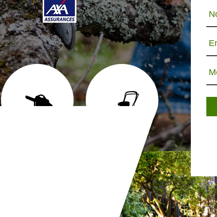
N
E
M
ABATTAGE D'ARBRE 65
TONTE ET RÉFECTION
JARDINIE
DE PELOUSE 65