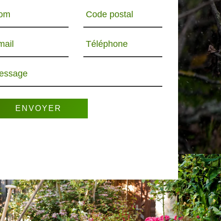
om
Code postal
mail
Téléphone
essage
R 65
PAYSAGISTE 65
ELAGUEUR 65
PO