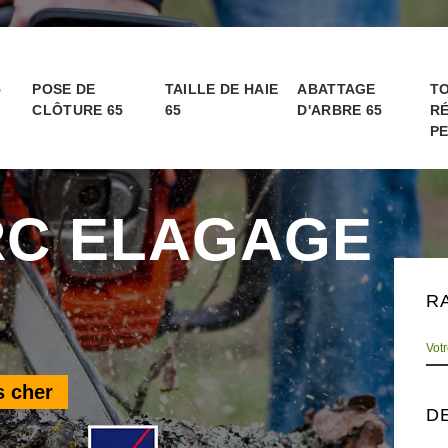
5
POSE DE
TAILLE DE HAIE
ABATTAGE
TO
CLÔTURE 65
65
D'ARBRE 65
RÉ
PE
RC ELAGAGE
R
s cher
D