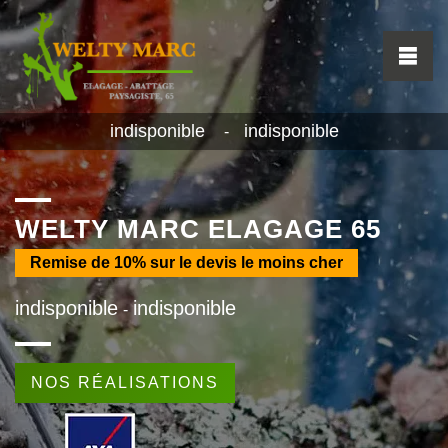
indisponible
indisponible
-
WELTY MARC ELAGAGE 65
Remise de
10%
sur le devis le moins cher
indisponible
indisponible
-
NOS RÉALISATIONS