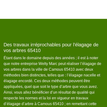
r
Des travaux irréprochables pour l’élagage de
W
vos arbres 65410
Ét
Étant dans le domaine depuis des années ; il est à noter
do
que notre entreprise Welty Marc peut réaliser l’élagage de
in
le
vos arbres dans la ville de Camous 65410 avec deux
ar
méthodes bien distinctes, telles que : l’élagage nacelle et
pr
s
élagage encordé. Ces deux méthodes peuvent être
da
nt
appliquées, quel que soit le type d’arbre que vous avez.
d’
Ainsi, vous allez bénéficier d’un résultat de qualité qui
ar
respecte les normes et la loi en vigueur en travaux
vo
d’élagage d’arbre à Camous 65410 ; en remettant cette
Ca