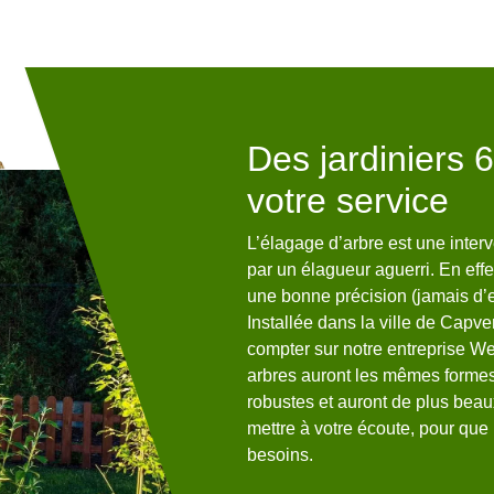
sionnel à
Des jardiniers 
arc
votre service
e d’arbre, notre société est
L’élagage d’arbre est une interve
30 et nous proposons nos
par un élagueur aguerri. En effe
culiers. Fort de plusieurs
une bonne précision (jamais d’er
e notre entreprise Welty Marc
Installée dans la ville de Cap
pétences nécessaires pour
compter sur notre entreprise We
e d’arbre à Capvern 65130.
arbres auront les mêmes formes 
nnaissance des différentes
robustes et auront de plus beau
er le type d’arbre que vous
mettre à votre écoute, pour que 
ervice de notre entreprise Welty
besoins.