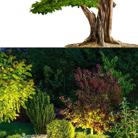
des branches
Un élagueur profes
e de
Capvern : Welty M
ns
Welty Marc est un spécialiste en élagag
installée dans la ville de Capvern 651
importante. En effet, il
services aux professionnels et aux parti
e entraîner des
années d’expérience ; il est à noter qu
r. Dans ce cas, on peut
dispose des qualifications et des com
beaucoup d'expérience
répondre à tous vos besoins en élagag
peut proposer des prix
Nos équipes d’élagueurs 65130 ont co
eaucoup de monde. Pour
méthodes et des techniques pour élagu
 veuillez le téléphoner
avez. N’hésitez plus à faire appel au s
lement gratuit et sans
Marc.