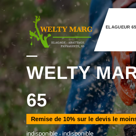
ELAGUEUR 6
WELTY MA
65
Remise de
10%
sur le devis le moin
indisponible
indisponible
-