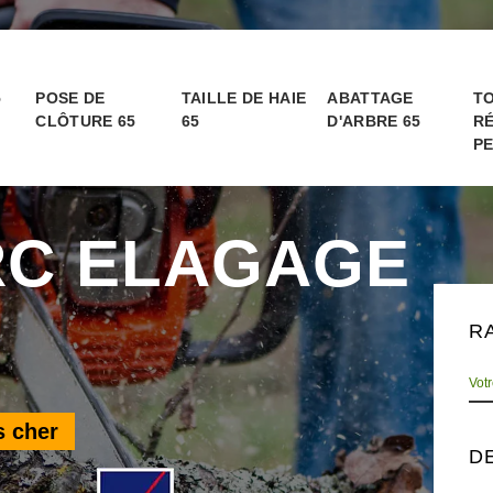
5
POSE DE
TAILLE DE HAIE
ABATTAGE
TO
CLÔTURE 65
65
D'ARBRE 65
RÉ
PE
RC ELAGAGE
R
s cher
D