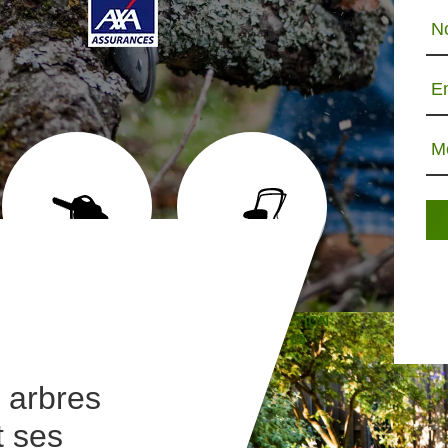
N
E
M
ABATTAGE D'ARBRE 65
TONTE ET RÉFECTION
JARDINIE
DE PELOUSE 65
 arbres
t ses