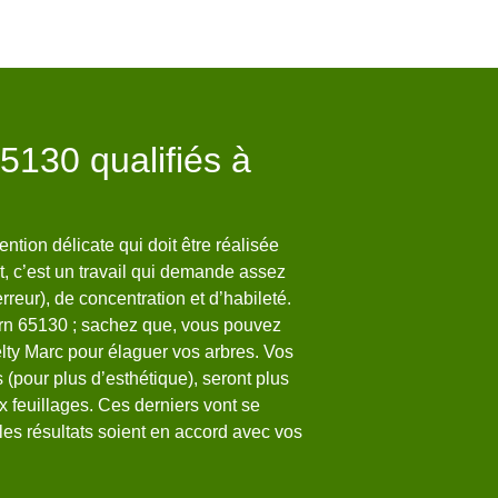
65130 qualifiés à
Welty Marc 
Si vous envisagez d’éla
65130, n’hésitez surtout
ntion délicate qui doit être réalisée
Welty Marc. Nous pouvon
t, c’est un travail qui demande assez
prix pas cher, défiant t
reur), de concentration et d’habileté.
est accessible à tout l
vern 65130 ; sachez que, vous pouvez
habitants de la ville de
lty Marc pour élaguer vos arbres. Vos
entretenus, avec de bell
(pour plus d’esthétique), seront plus
en élagage d’arbre à Ca
x feuillages. Ces derniers vont se
les résultats soient en accord avec vos