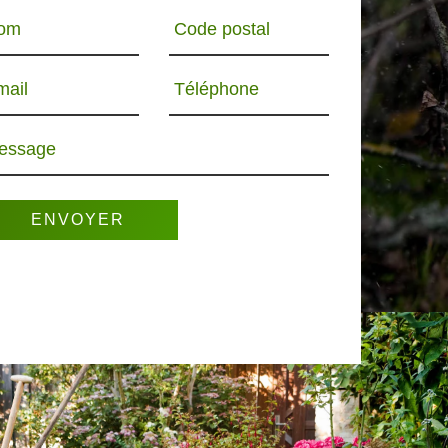
om
Code postal
mail
Téléphone
essage
R 65
PAYSAGISTE 65
ELAGUEUR 65
PO