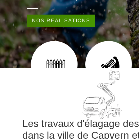
NOS RÉALISATIONS
EUR 65
POSE DE CLÔTURE 65
TAILLE DE HAIE 65
Les travaux d'élagage des
dans la ville de Capvern e