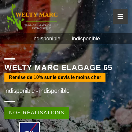
indisponible
indisponible
-
WELTY MARC ELAGAGE 65
Remise de
10%
sur le devis le moins cher
indisponible
indisponible
-
NOS RÉALISATIONS