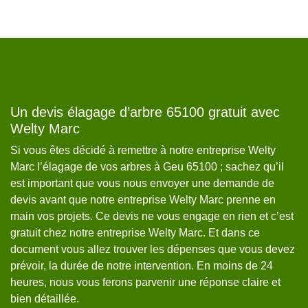
Un devis élagage d’arbre 65100 gratuit avec
R
Welty Marc
W
Si vous êtes décidé à remettre à notre entreprise Welty
L’
Marc l’élagage de vos arbres à Geu 65100 ; sachez qu’il
li
est important que vous nous envoyer une demande de
ég
devis avant que notre entreprise Welty Marc prenne en
pr
main vos projets. Ce devis ne vous engage en rien et c’est
de
gratuit chez notre entreprise Welty Marc. Et dans ce
fo
er
document vous allez trouver les dépenses que vous devez
qu
de
prévoir, la durée de notre intervention. En moins de 24
Ma
heures, nous vous ferons parvenir une réponse claire et
No
bien détaillée.
de