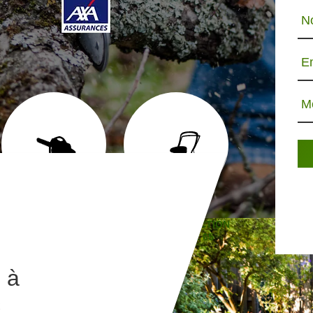
N
E
M
ABATTAGE D'ARBRE 65
TONTE ET RÉFECTION
JARDINIE
DE PELOUSE 65
 à
c