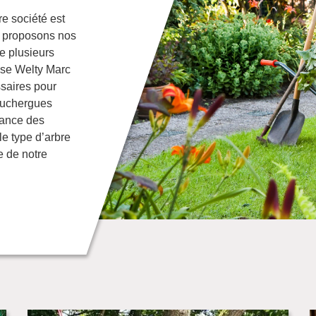
re société est
s proposons nos
de plusieurs
rise Welty Marc
saires pour
ouchergues
sance des
le type d’arbre
e de notre