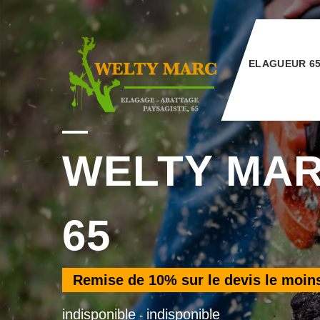
ELAGUEUR 6
WELTY MA
65
Remise de
10%
sur le devis le moin
indisponible
indisponible
-