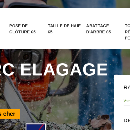
5
POSE DE
TAILLE DE HAIE
ABATTAGE
TO
CLÔTURE 65
65
D'ARBRE 65
RÉ
PE
RC ELAGAGE
R
s cher
D