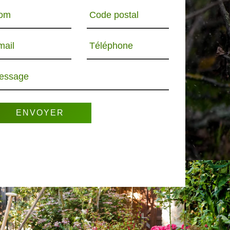
om
Code postal
mail
Téléphone
essage
R 65
PAYSAGISTE 65
ELAGUEUR 65
PO