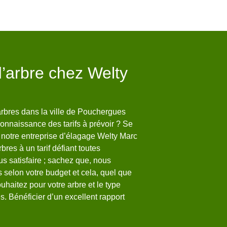
d’arbre chez Welty
Des jardinie
votre servic
rbres dans la ville de Pouchergues
L’élagage d’arbre est une
onnaissance des tarifs à prévoir ? Se
par un élagueur aguerri.
notre entreprise d’élagage Welty Marc
une bonne précision (jam
bres à un tarif défiant toutes
Installée dans la ville
s satisfaire ; sachez que, nous
pouvez compter sur notr
 selon votre budget et cela, quel que
arbres. Vos arbres auron
ouhaitez pour votre arbre et le type
seront plus robustes et 
. Bénéficier d’un excellent rapport
vont se mettre à votre é
avec vos besoins.