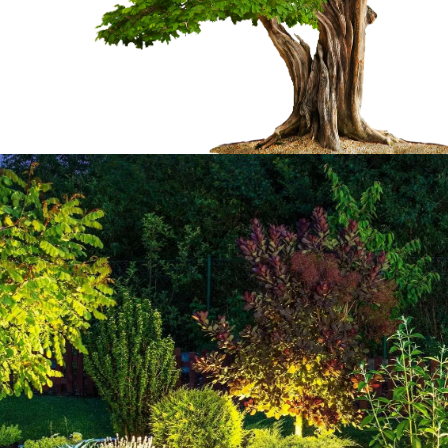
des branches
Pourquoi faire appe
e de
entreprise Welty M
virons
élaguer vos arbres
importante. En effet, il
L’élagage d’arbre n’est pas du ressort d
e entraîner des
nécessite de l'habileté et des savoir-fai
r. Dans ce cas, on peut
la ville de Pouchergues 65240 ; sache
beaucoup d'expérience
notre entreprise Welty Marc pour mener
peut proposer des prix
d’élagage d’arbre. D’ailleurs, nous dis
eaucoup de monde. Pour
des outillages professionnels qui sont à
 veuillez le téléphoner
connaissance des différentes méthode
lement gratuit et sans
cette intervention dans les règles de l’a