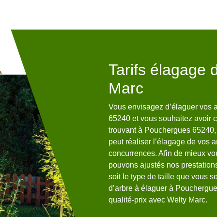
l à notre
Tarifs élagage 
arc pour
Marc
 65240 ?
Vous envisagez d’élaguer vos a
65240 et vous souhaitez avoir c
e tout le monde ; en effet, cela
trouvant à Pouchergues 65240, 
re particuliers. Se trouvant dans
peut réaliser l’élagage de vos ar
z que, vous pouvez compter sur
concurrences. Afin de mieux vou
 à bien tous vos projets
pouvons ajustés nos prestations
posons d’une équipe qualifiée,
soit le type de taille que vous s
 la pointe de la technologie et
d’arbre à élaguer à Pouchergues
s d’élagage. Nous réalisons
qualité-prix avec Welty Marc.
rt. Ainsi, n’hésitez plus à