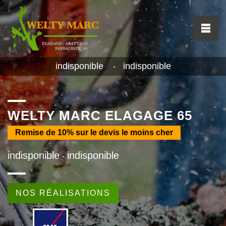
indisponible
indisponible
-
WELTY MARC ELAGAGE 65
Remise de
10%
sur le devis le moins cher
indisponible
indisponible
-
NOS RÉALISATIONS