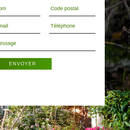
om
Code postal
mail
Téléphone
essage
R 65
PAYSAGISTE 65
ELAGUEUR 65
PO