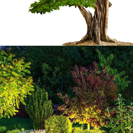
 certifié
Welty Marc pour tai
65370
nir vos arbres des
vos arbres soient bien
En tant qu’élagueur professionnel qui 
ensez à contacter notre
notre entreprise Welty Marc sera en mes
e de vos arbres. Le
Sacoue 65370 et cela quel que soit le 
ecue, piquenique), et
feuillu, résineux, fruitier, forestiers ou
 Welty Marc se met à
compter sur notre entreprise Welty Marc
rtes de votre arbre.
différentes façons, tels que : une taille d
d’un élagage d’arbre de
sécurité, une taille de restructuration, u
d’entretien ou une taille d’éclaircie. Le
avec vos besoins.