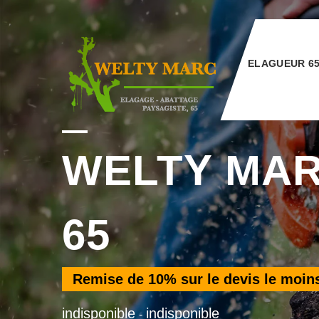
ELAGUEUR 6
WELTY MA
65
Remise de
10%
sur le devis le moin
indisponible
indisponible
-