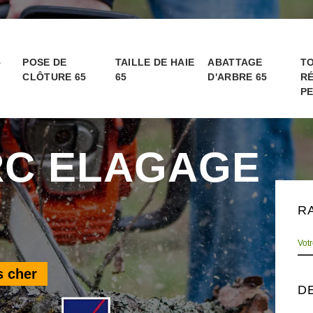
5
POSE DE
TAILLE DE HAIE
ABATTAGE
TO
CLÔTURE 65
65
D'ARBRE 65
RÉ
PE
RC ELAGAGE
R
s cher
D