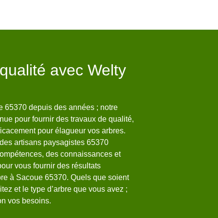
 qualité avec Welty
Les élagage
ville de Sac
ue 65370 depuis des années ; notre
Les interventions d'élag
nue pour fournir des travaux de qualité,
importantes pour les arb
fficacement pour élagueur vos arbres.
peuvent entraîner des pr
 des artisans paysagistes 65370
appel à un professionne
compétences, des connaissances et
main ces tâches et sache
our vous fournir des résultats
accessibles à tous. Pour
bre à Sacoue 65370. Quels que soient
supplémentaires, veuille
itez et le type d’arbre que vous avez ;
aussi qu'il effectue ces 
lon vos besoins.
appropriés.