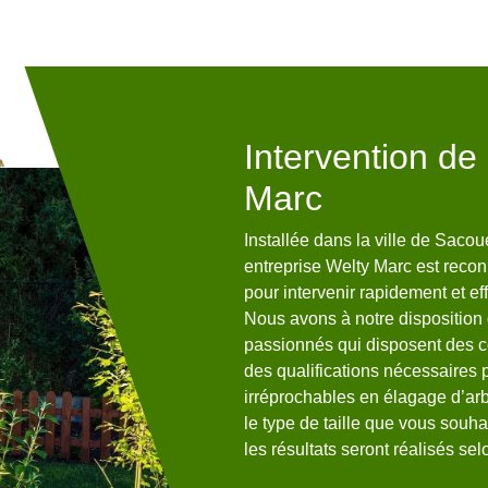
ller vos arbres
Intervention de
Marc
est doté de plusieurs années,
Installée dans la ville de Saco
ure de tailler vos arbres à
entreprise Welty Marc est recon
type d’arbre que vous avez :
pour intervenir rapidement et e
 autres. D’ailleurs, vous pouvez
Nous avons à notre disposition
 pour tailler vos arbres avec
passionnés qui disposent des 
e fructification, une taille de
des qualifications nécessaires p
ne taille d’adaptation, une taille
irréprochables en élagage d’ar
s résultats seront en accord
le type de taille que vous souha
les résultats seront réalisés se