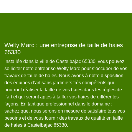
Welty Marc : une entreprise de taille de haies
W
65330
t
C
Installée dans la ville de Castelbajac 65330, vous pouvez
solliciter notre entreprise Welty Marc pour s’occuper de vos
Le
s
travaux de taille de haies. Nous avons à notre disposition
pr
e
des équipes d’artisans jardiniers très compétents qui
ut
pourront réaliser la taille de vos haies dans les règles de
Da
,
l’art et qui seront aptes à tailler vos haies de différentes
pr
façons. En tant que professionnel dans le domaine ;
de
 à
sachez que, nous serons en mesure de satisfaire tous vos
ce
besoins et de vous fournir des travaux de qualité en taille
ab
de haies à Castelbajac 65330.
in