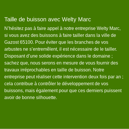
Taille de buisson avec Welty Marc
U
N’hésitez pas à faire appel à notre entreprise Welty Marc,
A
s
si vous avez des buissons à faire tailler dans la ville de
ta
er
Gazost 65100. Pour éviter que les branches de vos
Ga
arbustes ne s’entremêlent, il est nécessaire de le tailler.
en
Disposant d’une solide expérience dans le domaine ;
d
s
sachez que, nous serons en mesure de vous fournir des
qu
travaux irréprochables en taille de buisson. Notre
et
t
entreprise peut réaliser cette intervention deux fois par an ;
We
cela contribue à contrôler le développement de vos
v
buissons, mais également pour que ces derniers puissent
dé
.
avoir de bonne silhouette.