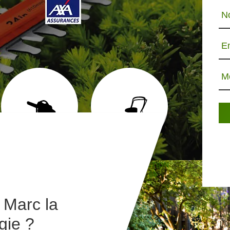
N
E
M
ABATTAGE D'ARBRE 65
TONTE ET RÉFECTION
JARDINIE
DE PELOUSE 65
 Marc la
gie ?