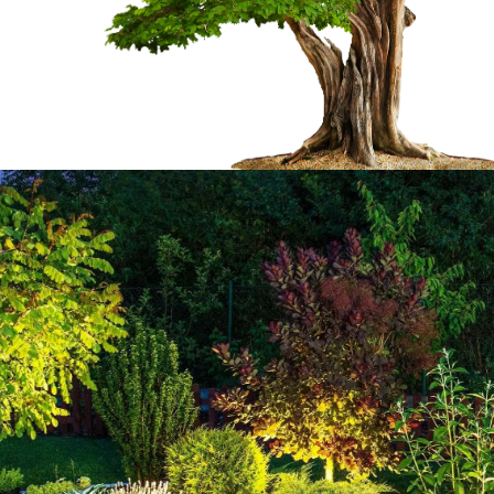
s 65200 pour
Pourquoi tailler vo
ngie
Les haies sont des éléments d’ornemen
à votre jardin, mais aussi à créer des e
rs artisans jardiniers
délimiter votre propriété. Et pour que v
ler vos haies dans les
beau feuillage, une plus belle forme ; 
nt bien formés et sont
tailler vos haires de façon régulière. Et
re à toutes vos
haies à La Mongie 65200 ; faites appel
gences en taille de
Comme nous exerçant le métier depuis 
ue l’intervention soit
Welty Marc pourra réaliser des tailles 
ise Welty Marc va mettre
els, modernes et à la