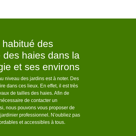
 habitué des
Faites taill
e des haies dans la
Welty Marc
gie et ses environs
Envisagez-vous de taill
? Si c’est le cas ; pensez
au niveau des jardins est à noter. Des
professionnel qui est Wel
re dans ces lieux. En effet, il est très
faire nécessaires dans l
aux de tailles des haies. Afin de
en mesure de répondre à 
t nécessaire de contacter un
que vous souhaitez pou
insi, nous pouvons vous proposer de
65200. Nous allons taill
jardinier professionnel. N'oubliez pas
soin. N’hésitez plus à so
bordables et accessibles à tous.
Marc.