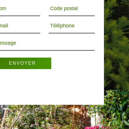
om
Code postal
mail
Téléphone
essage
R 65
PAYSAGISTE 65
ELAGUEUR 65
PO