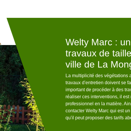
s haies ?
Welty Marc : un
travaux de taill
t, c’est pour donner du charme
spaces dans votre jardin et à
ville de La Mon
otre arbuste puisse avoir un plus
sachez qu’il est nécessaire de
La multiplicité des végétations 
 si vous prévoyez de tailler vos
travaux d'entretien doivent se fai
 à notre entreprise Welty Marc.
important de procéder à des trav
des années, notre entreprise
réaliser ces interventions, il es
de haies sur mesure.
professionnel en la matière. A
contacter Welty Marc qui est un 
qu'il peut proposer des tarifs a