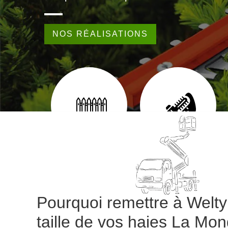
NOS RÉALISATIONS
EUR 65
POSE DE CLÔTURE 65
TAILLE DE HAIE 65
Pourquoi remettre à Welty
taille de vos haies La Mon