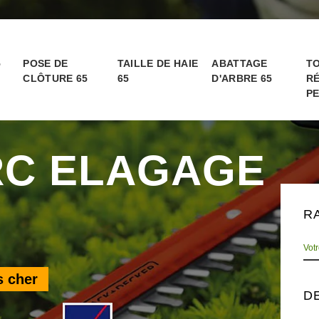
5
POSE DE
TAILLE DE HAIE
ABATTAGE
TO
CLÔTURE 65
65
D'ARBRE 65
RÉ
PE
RC ELAGAGE
R
s cher
D