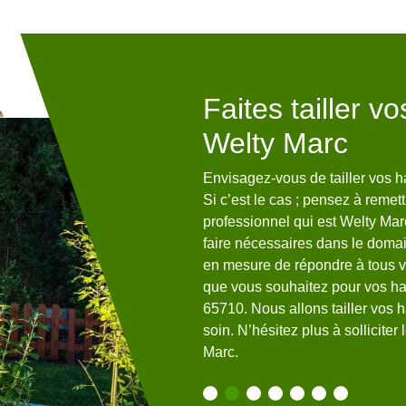
sagistes 65710
Faites tailler v
Welty Marc
s dans la ville de Lesponne
Envisagez-vous de tailler vos 
et savoir-faire de nos équipes
Si c’est le cas ; pensez à remett
t reçu les formations
professionnel qui est Welty Marc.
en mesure de réaliser la taille
faire nécessaires dans le domai
gles de l’art. Ils pourront
en mesure de répondre à tous vos
vos haies selon vos
que vous souhaitez pour vos h
ointe que nous utilisons, vos
65710. Nous allons tailler vos 
avec précision.
soin. N’hésitez plus à solliciter
Marc.