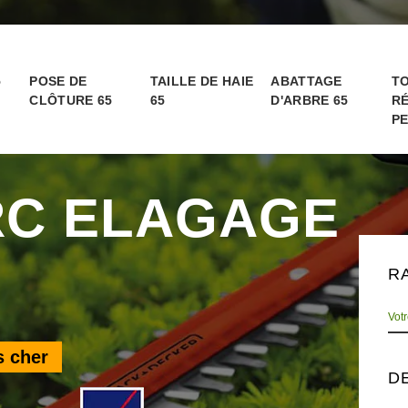
5
POSE DE
TAILLE DE HAIE
ABATTAGE
TO
CLÔTURE 65
65
D'ARBRE 65
RÉ
PE
RC ELAGAGE
R
s cher
D