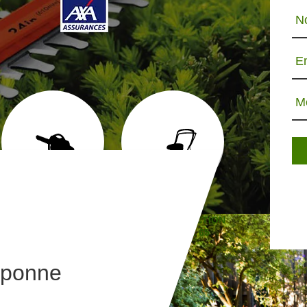
N
E
M
ABATTAGE D'ARBRE 65
TONTE ET RÉFECTION
JARDINIE
DE PELOUSE 65
esponne