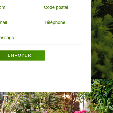
om
Code postal
mail
Téléphone
essage
R 65
PAYSAGISTE 65
ELAGUEUR 65
PO