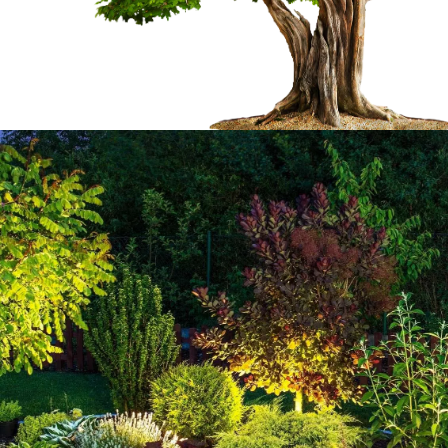
é des
Quand est-ce qu’il f
aies dans la
haies ?
virons
Concernant la fréquence et la période p
ville de Lizos 65350 ; cela se différenc
ardins est à noter. Des
arbustes que vous avez dans votre jard
x. En effet, il est très
notre entreprise Welty Marc à tous temp
des haies. Afin de
intervention consiste à préserver la de
 contacter un
65350. Afin d’assurer le développemen
ons vous proposer de
vous puissiez avoir une haie en parfait 
ssionnel. N'oubliez pas
haies 65350 une à deux fois par année
cessibles à tous.