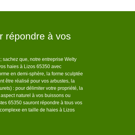
r répondre à vos
Les travaux 
dans la vill
environs
 ; sachez que, notre entreprise Welty
 vos haies à Lizos 65350 avec
Les tailles des haies son
forme en demi-sphère, la forme sculptée
manière régulière. En eff
t être réalisé pour vos arbustes, la
experts. Ainsi, on peut 
rets) : pour délimiter votre propriété, la
beaucoup d'expérience en
 aspect naturel à vos buissons ou
proposer des tarifs très
stes 65350 sauront répondre à tous vos
monde. Il s'agit d'un ja
complexe en taille de haies à Lizos
matière. Sachez qu'il pe
accessibles à beaucoup 
dénué de tout engageme