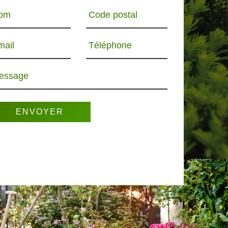
om
Code postal
mail
Téléphone
essage
R 65
PAYSAGISTE 65
ELAGUEUR 65
PO