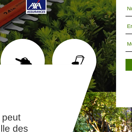
N
E
M
ABATTAGE D'ARBRE 65
TONTE ET RÉFECTION
JARDINIE
DE PELOUSE 65
 peut
ille des