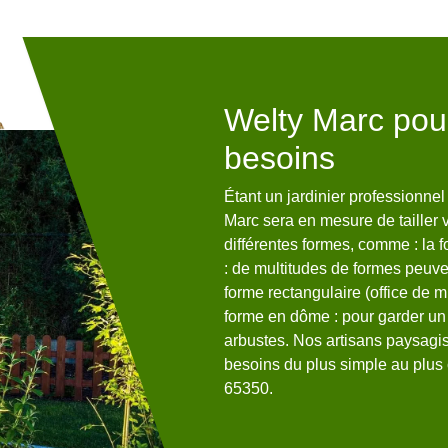
aut tailler vos
Welty Marc pou
besoins
our tailler vos haies dans la
Étant un jardinier professionnel
ie selon le type de végétaux et
Marc sera en mesure de tailler
in. Vous pouvez faire appel à
différentes formes, comme : la 
s pour tailler vos haies. Notre
: de multitudes de formes peuven
nsité de vos haies à Lizos
forme rectangulaire (office de mu
t de vos arbustes et pour que
forme en dôme : pour garder un
état, nous pourrons tailler vos
arbustes. Nos artisans paysagi
.
besoins du plus simple au plus 
65350.