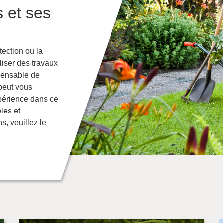
s et ses
tection ou la
aliser des travaux
spensable de
 peut vous
périence dans ce
les et
s, veuillez le