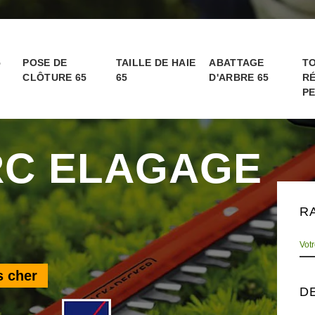
5
POSE DE
TAILLE DE HAIE
ABATTAGE
TO
CLÔTURE 65
65
D'ARBRE 65
RÉ
PE
RC ELAGAGE
R
s cher
D