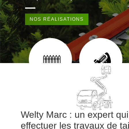
NOS RÉALISATIONS
EUR 65
POSE DE CLÔTURE 65
TAILLE DE HAIE 65
Welty Marc : un expert qui
effectuer les travaux de ta