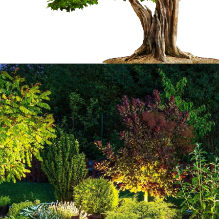
es haies
Welty Marc pour un
itte Nestalas
efficace
Se trouvant à Pierrefitte Nestalas 652
entreprise Welty Marc est devenue une 
ont à réaliser de
trouvant dans cette ville. Nous interven
t de les confier à des
notre possible pour vous fournir des ta
er Welty Marc qui a
d’arbustes de qualité à Pierrefitte N
z pas qu'il peut
entreprise qui est à l’écoute de la clie
sibles à beaucoup de
tailles de haies sur mesure et en accor
d'expérience en la
Nestalas 65260. Notre entreprise Welt
 abordables et
aux professionnels et aux particuliers.
ssi un devis qui est