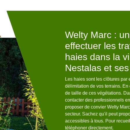
e intervention
Welty Marc : un
effectuer les tr
haies dans la vil
60 depuis des années ; notre
référence pour les habitants se
Nestalas et ses
ons efficacement et faisons tout
illes de haies, de buissons ou
Les haies sont les clôtures par 
estalas.Nous sommes une
délimitation de vos terrains. En e
ntèle ; nous pouvons réaliser des
de taille de ces végétations. Da
d avec vos besoins à Pierrefitte
contacter des professionnels en 
y Marc propose ses services
proposer de convier Welty Mar
secteur. Sachez qu'il peut propo
accessibles à tous. Pour recueill
téléphoner directement.