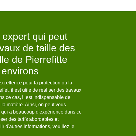
 expert qui peut
Welty Marc :
avaux de taille des
de haies 6
le de Pierrefitte
Il est important de taill
donner de l’esthétique e
 environs
utilisant des outillages 
technologie ; sachez que
excellence pour la protection ou la
seront tailler dans les rè
ffet, il est utile de réaliser des travaux
avons aussi à notre dis
ns ce cas, il est indispensable de
qualifiés qui seront en 
la matière. Ainsi, on peut vous
dans la ville de Pierrefi
c qui a beaucoup d'expérience dans ce
ser des tarifs abordables et
ir d'autres informations, veuillez le