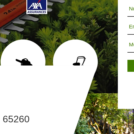
N
E
M
ABATTAGE D'ARBRE 65
TONTE ET RÉFECTION
JARDINIE
DE PELOUSE 65
s 65260