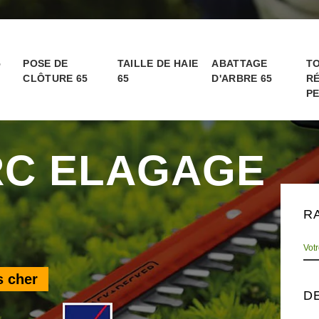
5
POSE DE
TAILLE DE HAIE
ABATTAGE
TO
CLÔTURE 65
65
D'ARBRE 65
RÉ
PE
RC ELAGAGE
R
s cher
D