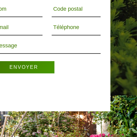
om
Code postal
mail
Téléphone
essage
R 65
PAYSAGISTE 65
ELAGUEUR 65
PO