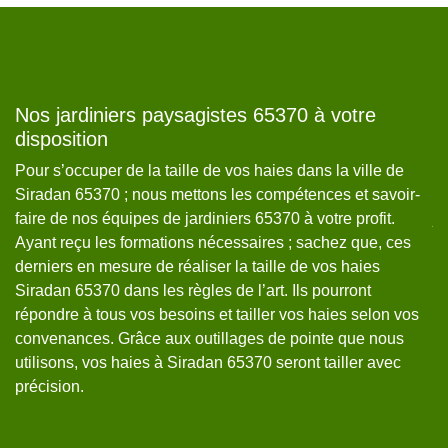
Nos jardiniers paysagistes 65370 à votre
T
disposition
M
Pour s’occuper de la taille de vos haies dans la ville de
Si
vos
Siradan 65370 ; nous mettons les compétences et savoir-
65
n
faire de nos équipes de jardiniers 65370 à votre profit.
ja
Ayant reçu les formations nécessaires ; sachez que, ces
vi
derniers en mesure de réaliser la taille de vos haies
We
Siradan 65370 dans les règles de l’art. Ils pourront
Mê
répondre à tous vos besoins et tailler vos haies selon vos
pu
s
convenances. Grâce aux outillages de pointe que nous
f
utilisons, vos haies à Siradan 65370 seront tailler avec
ma
précision.
bu