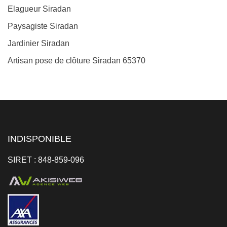
Elagueur Siradan
Paysagiste Siradan
Jardinier Siradan
Artisan pose de clôture Siradan 65370
INDISPONIBLE
SIRET : 848-859-096