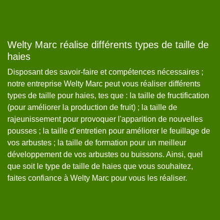
es
Welty Marc réalise différents types de taille de
T
haies
Ch
Disposant des savoir-faire et compétences nécessaires ;
ha
notre entreprise Welty Marc peut vous réaliser différents
ty
.
types de taille pour haies, tes que : la taille de fructification
de
l.
(pour améliorer la production de fruit) ; la taille de
de
rajeunissement pour provoquer l'apparition de nouvelles
pl
pousses ; la taille d’entretien pour améliorer le feuillage de
no
n
vos arbustes ; la taille de formation pour un meilleur
pa
i
développement de vos arbustes ou buissons. Ainsi, quel
à 
que soit le type de taille de haies que vous souhaitez,
faites confiance à Welty Marc pour vous les réaliser.