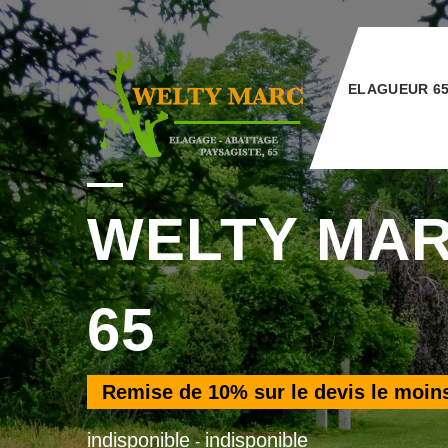
ELAGUEUR 6
WELTY MA
65
Remise de
10%
sur le devis le moin
indisponible
indisponible
-