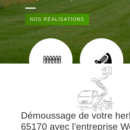
NOS RÉALISATIONS
EUR 65
POSE DE CLÔTURE 65
TAILLE DE HAIE 65
Démoussage de votre her
65170 avec l’entreprise W