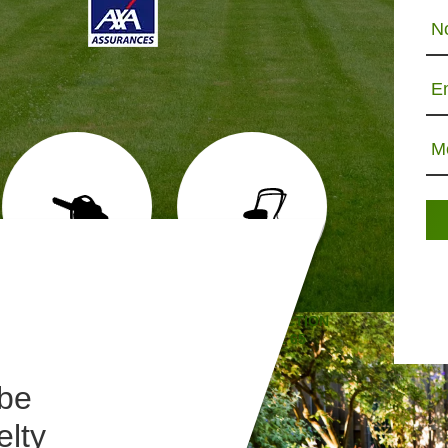
N
E
M
ABATTAGE D'ARBRE 65
TONTE ET RÉFECTION
JARDINIE
DE PELOUSE 65
be
elty