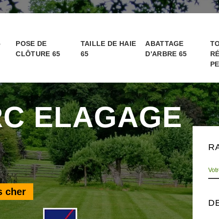
5
POSE DE
TAILLE DE HAIE
ABATTAGE
TO
CLÔTURE 65
65
D'ARBRE 65
RÉ
PE
RC ELAGAGE
R
s cher
D