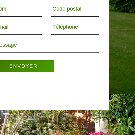
om
Code postal
mail
Téléphone
essage
R 65
PAYSAGISTE 65
ELAGUEUR 65
PO