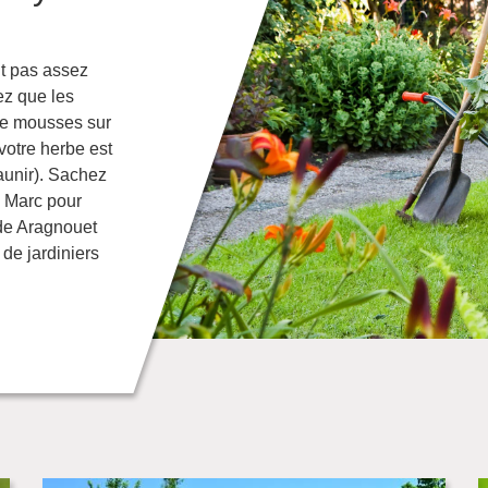
nt pas assez
ez que les
de mousses sur
 votre herbe est
aunir). Sachez
y Marc pour
 de Aragnouet
de jardiniers