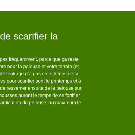
de scarifier la
Des jardini
entretenir 
is pas fréquemment, parce que ça reste
Notre entreprise Welty M
e pour la pelouse et votre terrain (et
compétents et sont tout à
de feutrage n’a pas eu le temps de se
de vos herbes dans la vi
es pour scarifier sont le printemps et à
formations nécessaires,
 de ressemer ensuite de la pelouse sur
herbes avec grand soin, 
pousses auront le temps de se fortifier
ville de Aragnouet, nous
carification de pelouse, au maximum le
aux professionnels. Notr
plus saine, plus dense e
Welty Marc pour des trav