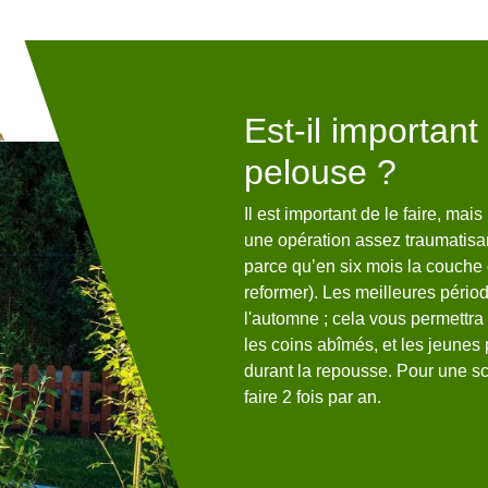
sitent
Est-il important 
n de la part
pelouse ?
es terrains. En
Il est important de le faire, ma
une opération assez traumatisant
ensable de
parce qu’en six mois la couche 
x de ton
reformer). Les meilleures périod
l'automne ; cela vous permettra
tenir l'aspect esthétique des
les coins abîmés, et les jeunes 
e faire ces interventions de
durant la repousse. Pour une s
tâches, il est nécessaire de faire
faire 2 fois par an.
 N'oubliez pas qu'il peut
nts et accessibles à beaucoup de
ions, veuillez le téléphoner