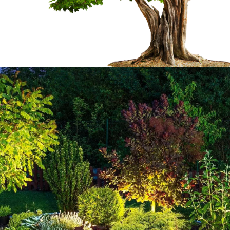
s de tonte
Les pelouses néces
arc
beaucoup d'attentio
des propriétaires d
elty Marc si vous voyez
e à avoir de la hauteur.
effet, il est indisp
rvenir rapidement et
réaliser des travau
pelouse, gazon ou herbe
aissance des méthodes
Les travaux de tonte permettent de main
 En tant que
jardins. En effet, il est très important d
 pelouse 65170 sera
manière régulière. Afin de réaliser ces 
ion de notre entreprise
appel à un professionnel en la matière.
e entreprise Welty Marc.
proposer des tarifs qui sont intéressa
monde. Pour recueillir d'autres informat