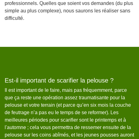
professionnels. Quelles que soient vos demandes (du plus
simple au plus complexe), nous saurons les réaliser sans
difficulté.
Est-il important de scarifier la pelouse ?
L
v
e
Il est important de le faire, mais pas fréquemment, parce
ns
que ça reste une opération assez traumatisante pour la
Le
s
pelouse et votre terrain (et parce qu’en six mois la couche
de
de feutrage n’a pas eu le temps de se reformer). Les
de
meilleures périodes pour scarifier sont le printemps et à
in
ir
l'automne ; cela vous permettra de ressemer ensuite de la
qu
pelouse sur les coins abîmés, et les jeunes pousses auront
la