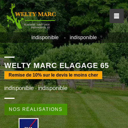
indisponible
indisponible
-
WELTY MARC ELAGAGE 65
Remise de
10%
sur le devis le moins cher
indisponible
indisponible
-
NOS RÉALISATIONS