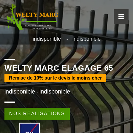
indisponible
indisponible
-
WELTY MARC ELAGAGE 65
Remise de
10%
sur le devis le moins cher
indisponible
indisponible
-
NOS RÉALISATIONS