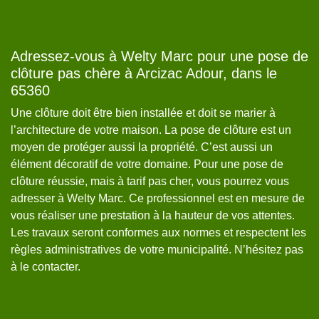
r
Adressez-vous à Welty Marc pour une pose de
P
clôture pas chère à Arcizac Adour, dans le
d
65360
i
Si
à
Une clôture doit être bien installée et doit se marier à
pr
l’architecture de votre maison. La pose de clôture est un
pa
moyen de protéger aussi la propriété. C’est aussi un
ch
élément décoratif de votre domaine. Pour une pose de
ré
aux
clôture réussie, mais à tarif pas cher, vous pourrez vous
en
s
adresser à Welty Marc. Ce professionnel est en mesure de
a
ns
vous réaliser une prestation à la hauteur de vos attentes.
Po
pas
Les travaux seront conformes aux normes et respectent les
ai
0.
règles administratives de votre municipalité. N’hésitez pas
da
à le contacter.