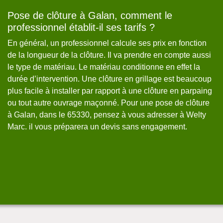
Pose de clôture à Galan, comment le
W
professionnel établit-il ses tarifs ?
u
En général, un professionnel calcule ses prix en fonction
Av
de la longueur de la clôture. Il va prendre en compte aussi
vo
le type de matériau. Le matériau conditionne en effet la
un
durée d’intervention. Une clôture en grillage est beaucoup
vo
plus facile à installer par rapport à une clôture en parpaing
de
à
ou tout autre ouvrage maçonné. Pour une pose de clôture
co
à Galan, dans le 65330, pensez à vous adresser à Welty
tr
Marc. il vous préparera un devis sans engagement.
pa
is.
dé