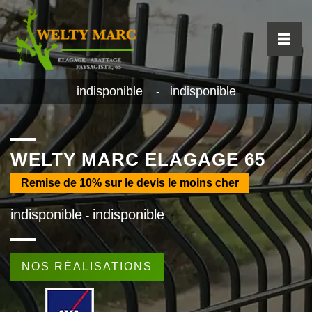
indisponible
indisponible
-
WELTY MARC ELAGAGE 65
Remise de
10%
sur le devis le moins cher
indisponible
indisponible
-
NOS RÉALISATIONS