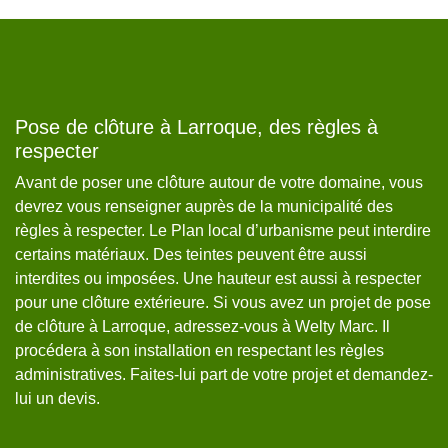
Pose de clôture à Larroque, des règles à
P
respecter
p
Avant de poser une clôture autour de votre domaine, vous
En
devrez vous renseigner auprès de la municipalité des
de
règles à respecter. Le Plan local d’urbanisme peut interdire
le
certains matériaux. Des teintes peuvent être aussi
du
us
interdites ou imposées. Une hauteur est aussi à respecter
pl
pour une clôture extérieure. Si vous avez un projet de pose
ou
es
de clôture à Larroque, adressez-vous à Welty Marc. Il
à 
procédera à son installation en respectant les règles
We
administratives. Faites-lui part de votre projet et demandez-
lui un devis.