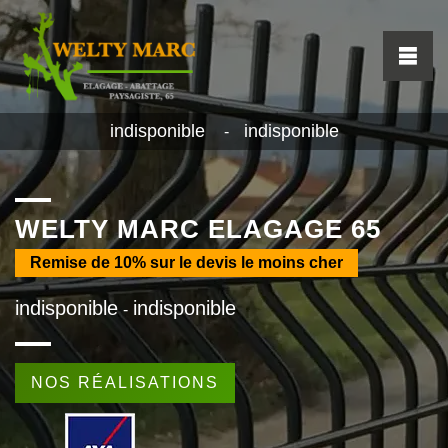
indisponible
indisponible
-
WELTY MARC ELAGAGE 65
Remise de
10%
sur le devis le moins cher
indisponible
indisponible
-
NOS RÉALISATIONS