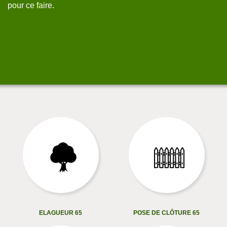
pour ce faire.
co
(é
6
ELAGUEUR 65
POSE DE CLÔTURE 65