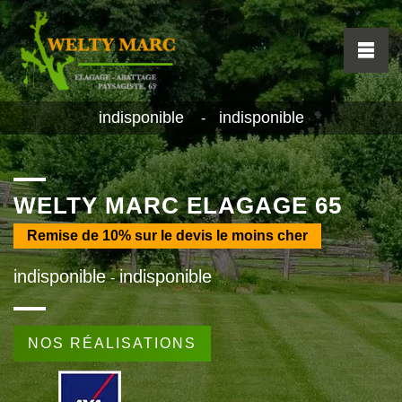
indisponible
indisponible
-
WELTY MARC ELAGAGE 65
Remise de
10%
sur le devis le moins cher
indisponible
indisponible
-
NOS RÉALISATIONS