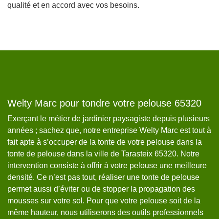
qualité et en accord avec vos besoins.
e
Welty Marc pour tondre votre pelouse 65320
R
W
Exerçant le métier de jardinier paysagiste depuis plusieurs
années ; sachez que, notre entreprise Welty Marc est tout à
Il
fait apte à s’occuper de la tonte de votre pelouse dans la
Ta
t
tonte de pelouse dans la ville de Tarasteix 65320. Notre
ré
intervention consiste à offrir à votre pelouse une meilleure
vo
densité. Ce n’est pas tout, réaliser une tonte de pelouse
en
permet aussi d’éviter ou de stopper la propagation des
pa
mousses sur votre sol. Pour que votre pelouse soit de la
pr
même hauteur, nous utiliserons des outils professionnels
de