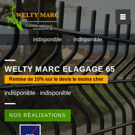
indisponible
indisponible
-
WELTY MARC ELAGAGE 65
Remise de
10%
sur le devis le moins cher
indisponible
indisponible
-
NOS RÉALISATIONS