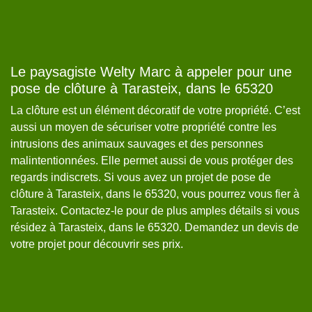
Le paysagiste Welty Marc à appeler pour une
C
pose de clôture à Tarasteix, dans le 65320
Un
ur
La clôture est un élément décoratif de votre propriété. C’est
Un
aussi un moyen de sécuriser votre propriété contre les
po
intrusions des animaux sauvages et des personnes
em
ns
malintentionnées. Elle permet aussi de vous protéger des
vo
regards indiscrets. Si vous avez un projet de pose de
te
n
clôture à Tarasteix, dans le 65320, vous pourrez vous fier à
We
Tarasteix. Contactez-le pour de plus amples détails si vous
po
résidez à Tarasteix, dans le 65320. Demandez un devis de
de
votre projet pour découvrir ses prix.
Ta